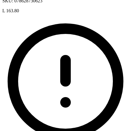
SKU:
078628730623
L 163.80