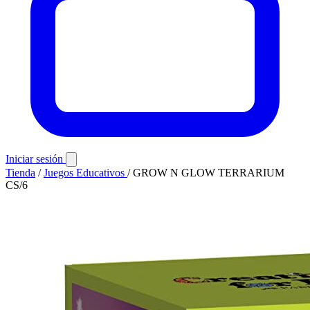
Iniciar sesión
Tienda
/
Juegos Educativos
/
GROW N GLOW TERRARIUM
CS/6