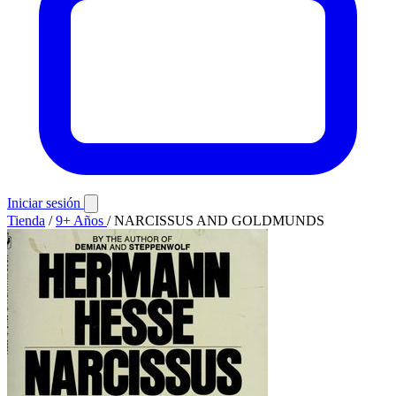
Iniciar sesión
Tienda
/
9+ Años
/
NARCISSUS AND GOLDMUNDS