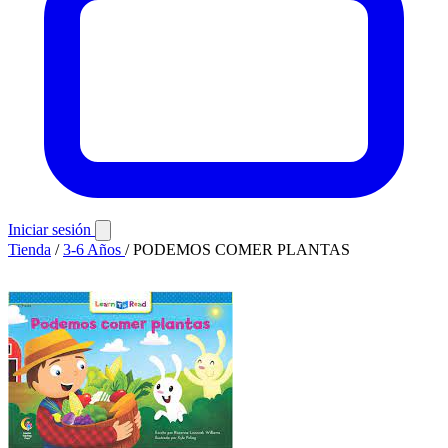
Iniciar sesión
Tienda
/
3-6 Años
/
PODEMOS COMER PLANTAS