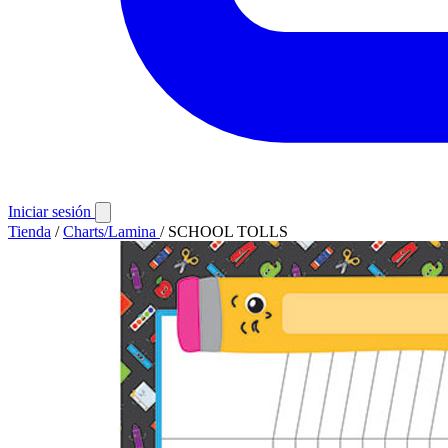
Iniciar sesión
Tienda
/
Charts/Lamina
/
SCHOOL TOLLS