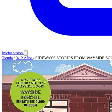
Iniciar sesión
Tienda
/
9-12 Años
/
SIDEWAYS STORIES FROM WAYSIDE S