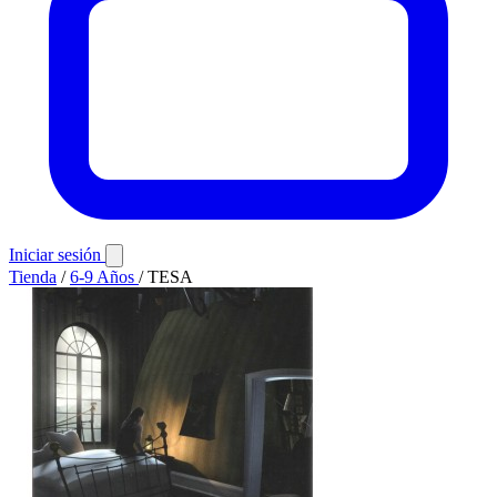
Iniciar sesión
Tienda
/
6-9 Años
/
TESA