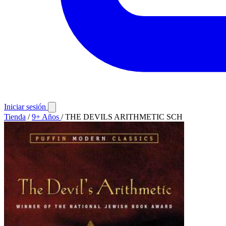
Iniciar sesión
Tienda
/
9+ Años
/
THE DEVILS ARITHMETIC SCH