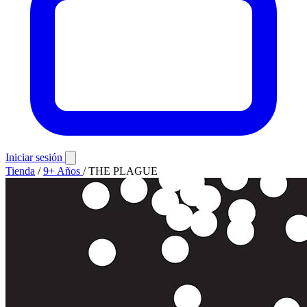
Iniciar sesión
Tienda
/
9+ Años
/
THE PLAGUE