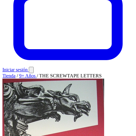
Iniciar sesión
Tienda
/
9+ Años
/
THE SCREWTAPE LETTERS