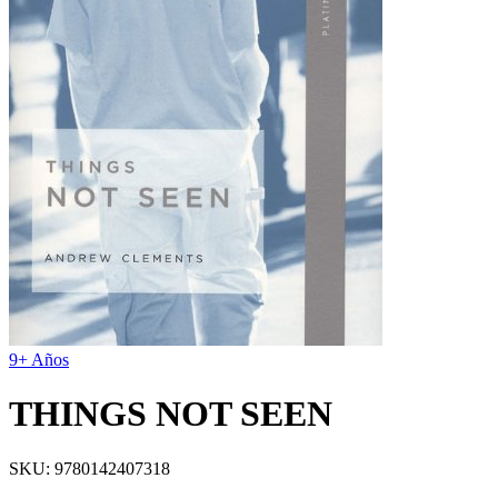
9+ Años
THINGS NOT SEEN
SKU:
9780142407318