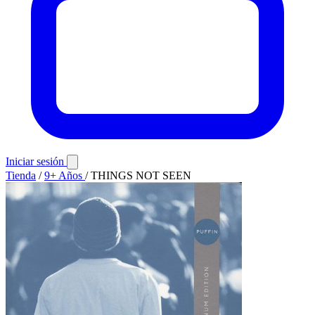
Iniciar sesión
Tienda
/
9+ Años
/
THINGS NOT SEEN